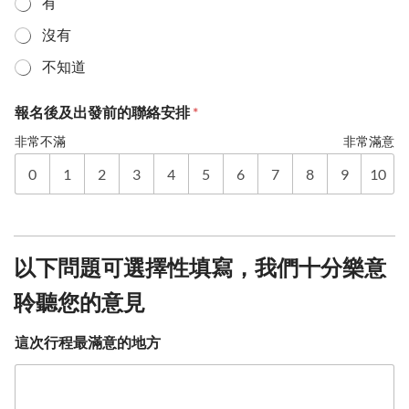
有
沒有
不知道
報名後及出發前的聯絡安排
*
非常不滿
非常滿意
0
1
2
3
4
5
6
7
8
9
10
以下問題可選擇性填寫，我們十分樂意
聆聽您的意見
這次行程最滿意的地方