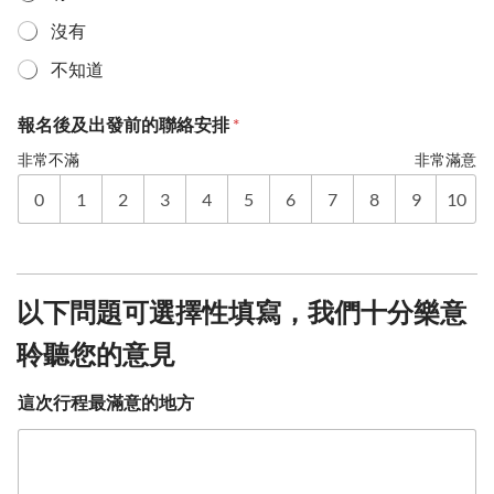
沒有
不知道
報名後及出發前的聯絡安排
*
非常不滿
非常滿意
0
1
2
3
4
5
6
7
8
9
10
以下問題可選擇性填寫，我們十分樂意
聆聽您的意見
這次行程最滿意的地方