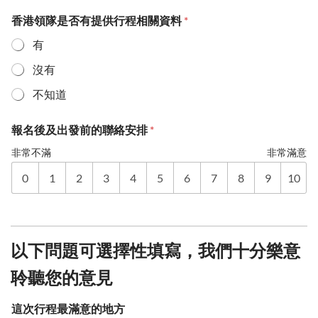
香港領隊是否有提供行程相關資料
*
有
沒有
不知道
報名後及出發前的聯絡安排
*
非常不滿
非常滿意
0
1
2
3
4
5
6
7
8
9
10
以下問題可選擇性填寫，我們十分樂意
聆聽您的意見
這次行程最滿意的地方