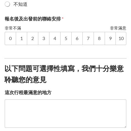
不知道
報名後及出發前的聯絡安排
*
非常不滿
非常滿意
0
1
2
3
4
5
6
7
8
9
10
以下問題可選擇性填寫，我們十分樂意
聆聽您的意見
這次行程最滿意的地方