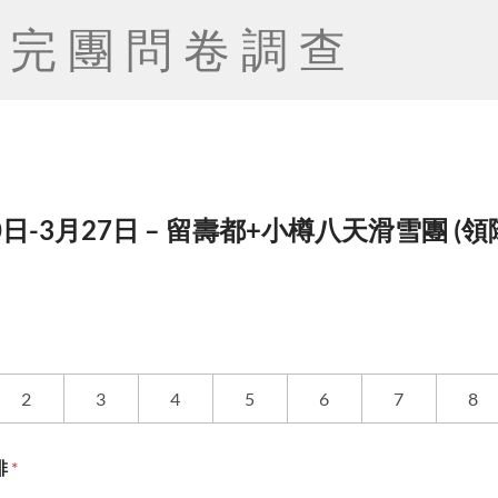
完團問卷調查
0日-3月27日 – 留壽都+小樽八天滑雪團 (領隊 
2
3
4
5
6
7
8
排
*