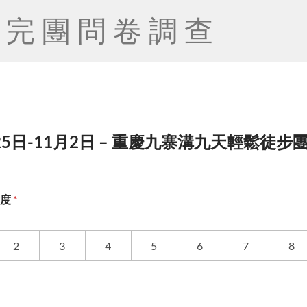
完團問卷調查
25日-11月2日 – 重慶九寨溝九天輕鬆徒步團 (領
意度
*
2
3
4
5
6
7
8