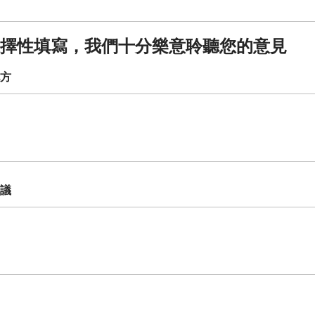
擇性填寫，我們十分樂意聆聽您的意見
方
議