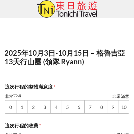
Skip
to
content
2025年10月3日-10月15日 – 格魯吉亞
13天行山團 (領隊 Ryann)
這次行程的整體滿意度
*
非常不滿
非常滿意
0
1
2
3
4
5
6
7
8
9
10
這次行程的收費
*