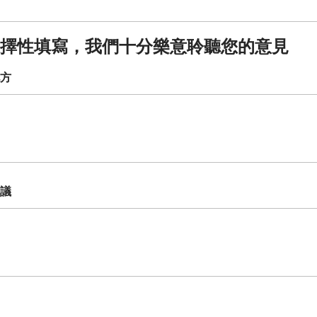
擇性填寫，我們十分樂意聆聽您的意見
方
議