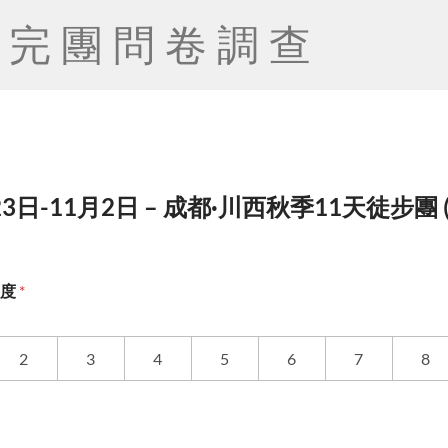
完團問卷調查
23日-11月2日 – 成都·川西秋季11天徒步團 (領
意度
*
2
3
4
5
6
7
8