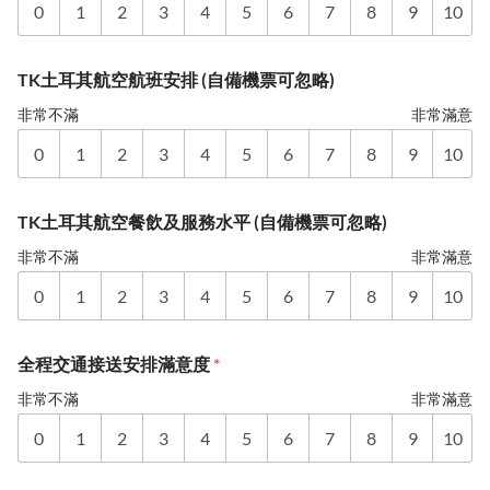
0
1
2
3
4
5
6
7
8
9
10
TK土耳其航空航班安排 (自備機票可忽略)
非常不滿
非常滿意
0
1
2
3
4
5
6
7
8
9
10
TK土耳其航空餐飲及服務水平 (自備機票可忽略)
非常不滿
非常滿意
0
1
2
3
4
5
6
7
8
9
10
全程交通接送安排滿意度
*
非常不滿
非常滿意
0
1
2
3
4
5
6
7
8
9
10