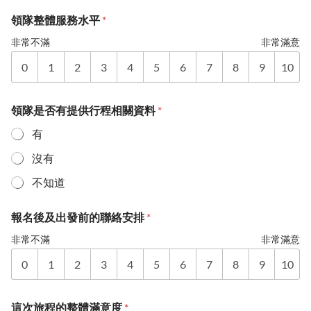
領隊整體服務水平
*
非常不滿
非常滿意
0
1
2
3
4
5
6
7
8
9
10
領隊是否有提供行程相關資料
*
有
沒有
不知道
報名後及出發前的聯絡安排
*
非常不滿
非常滿意
0
1
2
3
4
5
6
7
8
9
10
這次旅程的整體滿意度
*