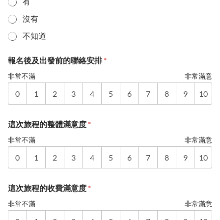
有
沒有
不知道
報名後及出發前的聯絡安排
*
非常不滿
非常滿意
0
1
2
3
4
5
6
7
8
9
10
這次旅程的整體滿意度
*
非常不滿
非常滿意
0
1
2
3
4
5
6
7
8
9
10
這次旅程的收費滿意度
*
非常不滿
非常滿意