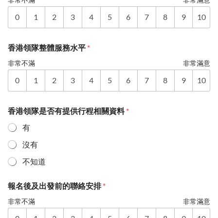
0
1
2
3
4
5
6
7
8
9
10
香港領隊整體服務水平
*
非常不滿
非常滿意
0
1
2
3
4
5
6
7
8
9
10
香港領隊是否有提供行程相關資料
*
有
沒有
不知道
報名後及出發前的聯絡安排
*
非常不滿
非常滿意