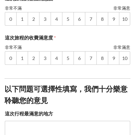
非常不滿
非常滿意
0
1
2
3
4
5
6
7
8
9
10
這次旅程的收費滿意度
*
非常不滿
非常滿意
0
1
2
3
4
5
6
7
8
9
10
以下問題可選擇性填寫，我們十分樂意
聆聽您的意見
這次行程最滿意的地方