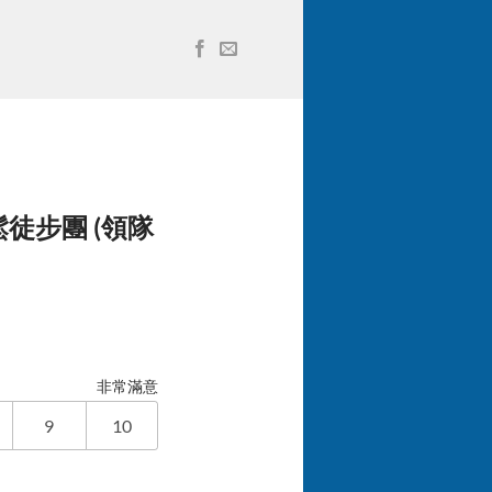
鬆徒步團 (領隊
非常滿意
9
10