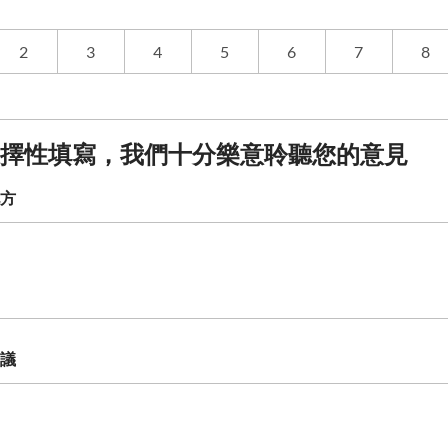
2
3
4
5
6
7
8
擇性填寫，我們十分樂意聆聽您的意見
方
議