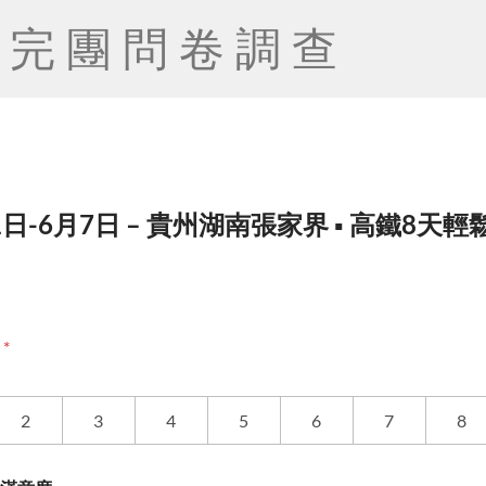
完團問卷調查
1日-6月7日 – 貴州湖南張家界 ▪ 高鐵8天輕
度
*
2
3
4
5
6
7
8