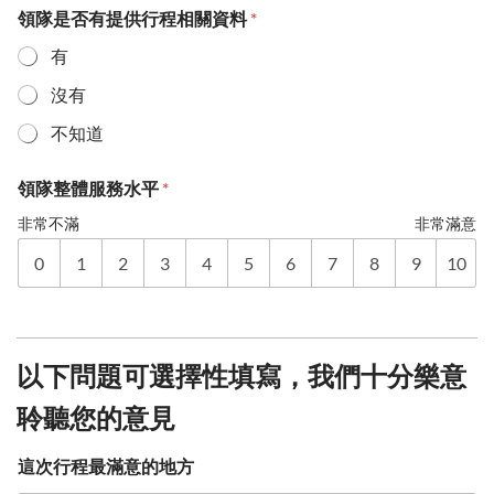
領隊是否有提供行程相關資料
*
有
沒有
不知道
領隊整體服務水平
*
非常不滿
非常滿意
0
1
2
3
4
5
6
7
8
9
10
以下問題可選擇性填寫，我們十分樂意
聆聽您的意見
這次行程最滿意的地方