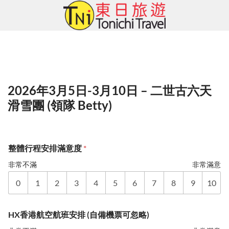
Skip
to
content
2026年3月5日-3月10日 – 二世古六天
滑雪團 (領隊 Betty)
整體行程安排滿意度
*
非常不滿
非常滿意
0
1
2
3
4
5
6
7
8
9
10
HX香港航空航班安排 (自備機票可忽略)