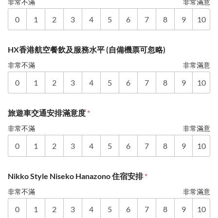
非常不滿
非常滿意
0
1
2
3
4
5
6
7
8
9
10
HX香港航空餐飲及服務水平 (自備機票可忽略)
非常不滿
非常滿意
0
1
2
3
4
5
6
7
8
9
10
旅遊車交通安排滿意度
*
非常不滿
非常滿意
0
1
2
3
4
5
6
7
8
9
10
Nikko Style Niseko Hanazono 住宿安排
*
非常不滿
非常滿意
0
1
2
3
4
5
6
7
8
9
10