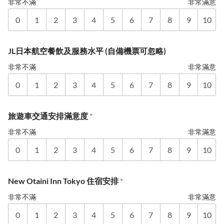
非常不滿
非常滿意
0
1
2
3
4
5
6
7
8
9
10
JL日本航空餐飲及服務水平 (自備機票可忽略)
非常不滿
非常滿意
0
1
2
3
4
5
6
7
8
9
10
旅遊車交通安排滿意度
*
非常不滿
非常滿意
0
1
2
3
4
5
6
7
8
9
10
New Otaini Inn Tokyo 住宿安排
*
非常不滿
非常滿意
0
1
2
3
4
5
6
7
8
9
10