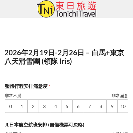
Skip
to
content
2026年2月19日-2月26日 – 白馬+東京
八天滑雪團 (領隊 Iris)
整體行程安排滿意度
*
非常不滿
非常滿意
0
1
2
3
4
5
6
7
8
9
10
JL日本航空航班安排 (自備機票可忽略)