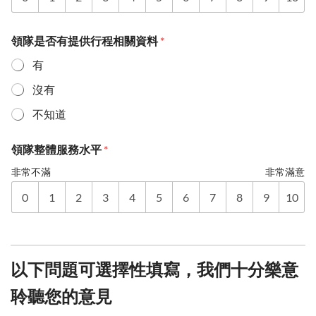
領隊是否有提供行程相關資料
*
有
沒有
不知道
領隊整體服務水平
*
非常不滿
非常滿意
0
1
2
3
4
5
6
7
8
9
10
以下問題可選擇性填寫，我們十分樂意
聆聽您的意見