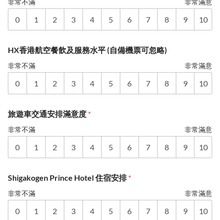
非常不滿
非常滿意
0
1
2
3
4
5
6
7
8
9
10
HX香港航空餐飲及服務水平 (自備機票可忽略)
非常不滿
非常滿意
0
1
2
3
4
5
6
7
8
9
10
旅遊車交通安排滿意度
*
非常不滿
非常滿意
0
1
2
3
4
5
6
7
8
9
10
Shigakogen Prince Hotel 住宿安排
*
非常不滿
非常滿意
0
1
2
3
4
5
6
7
8
9
10