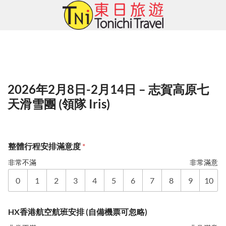
Skip
to
content
2026年2月8日-2月14日 – 志賀高原七
天滑雪團 (領隊 Iris)
整體行程安排滿意度
*
非常不滿
非常滿意
0
1
2
3
4
5
6
7
8
9
10
HX香港航空航班安排 (自備機票可忽略)