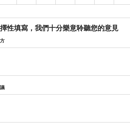
擇性填寫，我們十分樂意聆聽您的意見
方
議