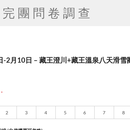
完團問卷調查
3日-2月10日 – 藏王澄川+藏王溫泉八天滑雪團
度
*
2
3
4
5
6
7
8