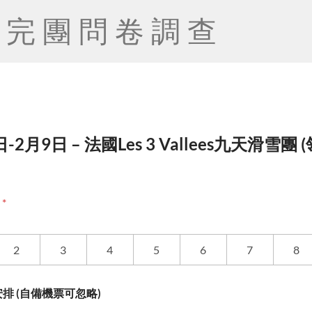
完團問卷調查
-2月9日 – 法國Les 3 Vallees九天滑雪團 (
度
*
2
3
4
5
6
7
8
排 (自備機票可忽略)