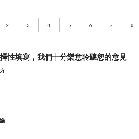
2
3
4
5
6
7
8
擇性填寫，我們十分樂意聆聽您的意見
方
議