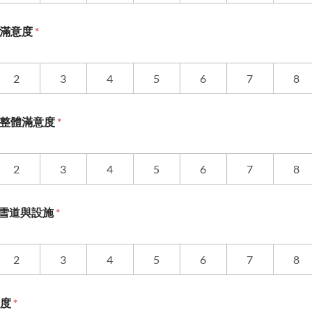
早晚餐滿意度
*
2
3
4
5
6
7
8
設施及整體滿意度
*
2
3
4
5
6
7
8
滑雪場雪道與設施
*
2
3
4
5
6
7
8
意度
*