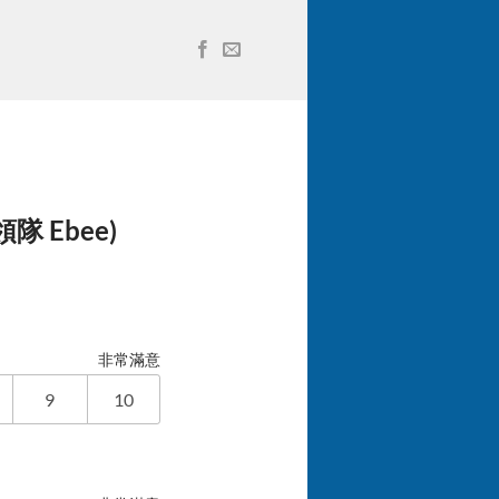
領隊 Ebee)
非常滿意
9
10