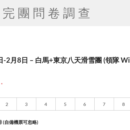
完團問卷調查
日-2月8日 – 白馬+東京八天滑雪團 (領隊 Will
度
*
2
3
4
5
6
7
8
 (自備機票可忽略)