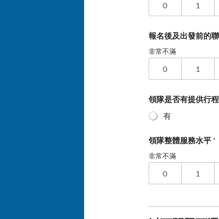
0
1
報名後及出發前的
非常不滿
0
1
領隊是否有提供行
有
領隊整體服務水平
*
非常不滿
0
1