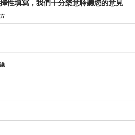
擇性填寫，我們十分樂意聆聽您的意見
方
議