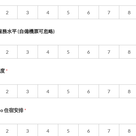
2
3
4
5
6
7
8
務水平 (自備機票可忽略)
2
3
4
5
6
7
8
意度
*
2
3
4
5
6
7
8
okyo 住宿安排
*
2
3
4
5
6
7
8