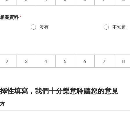
程相關資料
*
沒有
不知道
2
3
4
5
6
7
8
擇性填寫，我們十分樂意聆聽您的意見
方