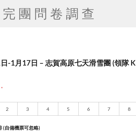
完團問卷調查
1日-1月17日 – 志賀高原七天滑雪團 (領隊 Kin
度
*
2
3
4
5
6
7
8
 (自備機票可忽略)