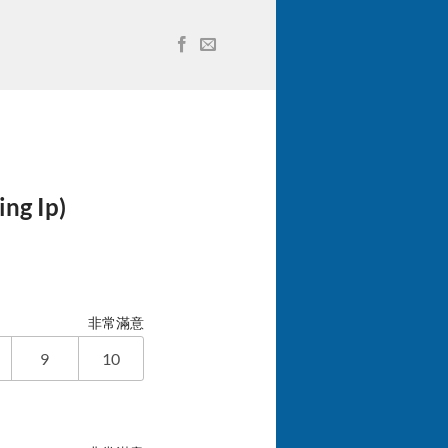
g Ip)
非常滿意
9
10