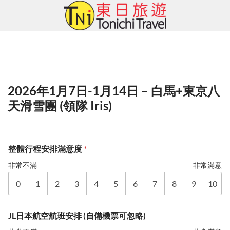
Skip
to
content
2026年1月7日-1月14日 – 白馬+東京八
天滑雪團 (領隊 Iris)
整體行程安排滿意度
*
非常不滿
非常滿意
0
1
2
3
4
5
6
7
8
9
10
JL日本航空航班安排 (自備機票可忽略)