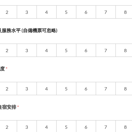
2
3
4
5
6
7
8
服務水平 (自備機票可忽略)
2
3
4
5
6
7
8
意度
*
2
3
4
5
6
7
8
el 住宿安排
*
2
3
4
5
6
7
8