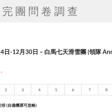
完團問卷調查
24日-12月30日 – 白馬七天滑雪團 (領隊 Ann
度
*
2
3
4
5
6
7
8
排 (自備機票可忽略)