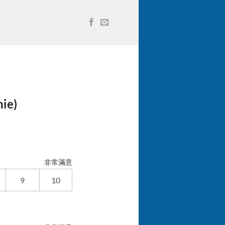
ie)
非常滿意
9
10