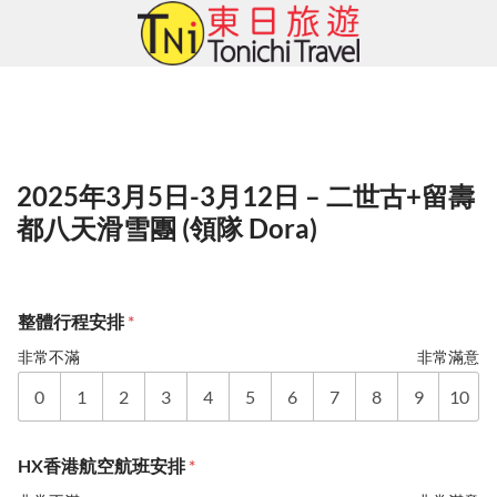
Skip
to
content
2025年3月5日-3月12日 – 二世古+留壽
都八天滑雪團 (領隊 Dora)
整體行程安排
*
非常不滿
非常滿意
0
1
2
3
4
5
6
7
8
9
10
HX香港航空航班安排
*