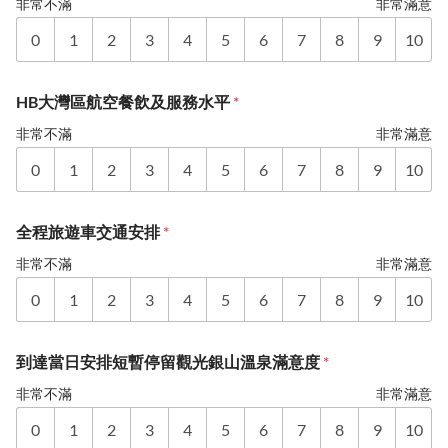
非常不滿
非常滿意
0
1
2
3
4
5
6
7
8
9
10
HB大灣區航空餐飲及服務水平
*
非常不滿
非常滿意
0
1
2
3
4
5
6
7
8
9
10
全程旅遊車交通安排
*
非常不滿
非常滿意
0
1
2
3
4
5
6
7
8
9
10
到達當日安排短暫停留觀光銀山溫泉滿意度
*
非常不滿
非常滿意
0
1
2
3
4
5
6
7
8
9
10