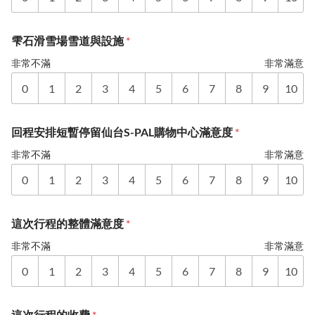
雫石滑雪場雪道與設施
*
非常不滿
非常滿意
0
1
2
3
4
5
6
7
8
9
10
回程安排短暫停留仙台S-PAL購物中心滿意度
*
非常不滿
非常滿意
0
1
2
3
4
5
6
7
8
9
10
這次行程的整體滿意度
*
非常不滿
非常滿意
0
1
2
3
4
5
6
7
8
9
10
這次行程的收費
*