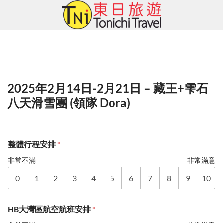
Skip
to
content
2025年2月14日-2月21日 – 藏王+雫石
八天滑雪團 (領隊 Dora)
整體行程安排
*
非常不滿
非常滿意
0
1
2
3
4
5
6
7
8
9
10
HB大灣區航空航班安排
*