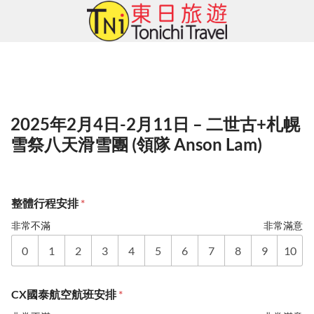
Skip
to
content
2025年2月4日-2月11日 – 二世古+札幌
雪祭八天滑雪團 (領隊 Anson Lam)
整體行程安排
*
非常不滿
非常滿意
0
1
2
3
4
5
6
7
8
9
10
CX國泰航空航班安排
*