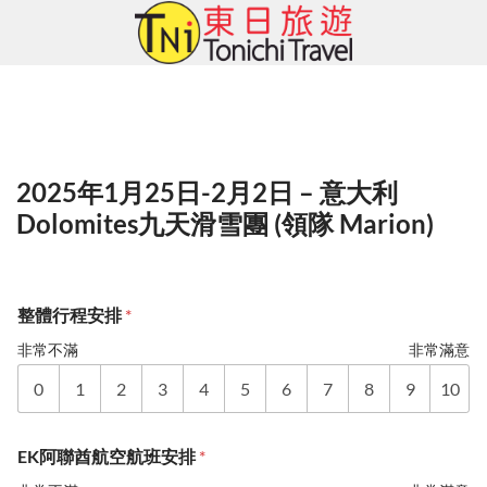
Skip
to
content
2025年1月25日-2月2日 – 意大利
Dolomites九天滑雪團 (領隊 Marion)
整體行程安排
*
非常不滿
非常滿意
0
1
2
3
4
5
6
7
8
9
10
EK阿聯酋航空航班安排
*