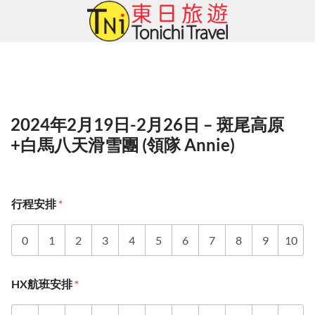
Skip
to
content
2024年2月19日-2月26日 – 斑尾高原
+白馬八天滑雪團 (領隊 Annie)
行程安排
*
0
1
2
3
4
5
6
7
8
9
10
HX航班安排
*