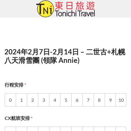
Skip
to
content
2024年2月7日-2月14日 – 二世古+札幌
八天滑雪團 (領隊 Annie)
行程安排
*
0
1
2
3
4
5
6
7
8
9
10
CX航班安排
*