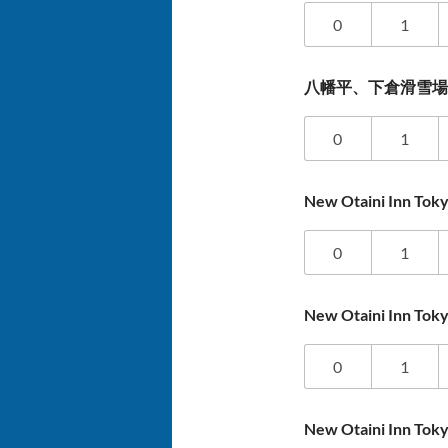
0
1
八幡平、下倉滑雪
0
1
New Otaini Inn T
0
1
New Otaini Inn 
0
1
New Otaini Inn