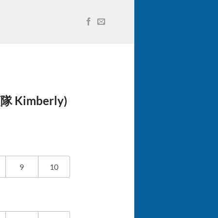
Kimberly)
9
10