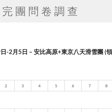
完團問卷調查
9日-2月5日 – 安比高原+東京八天滑雪團 (領隊 
2
3
4
5
6
7
8