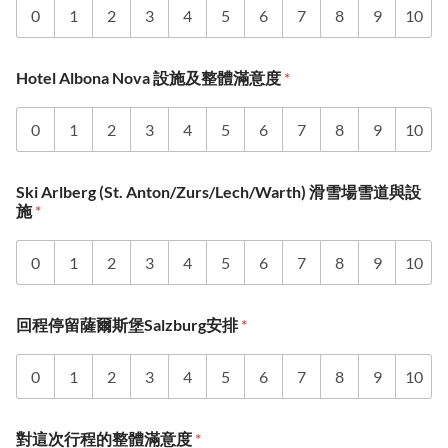
0
1
2
3
4
5
6
7
8
9
10
Hotel Albona Nova 設施及整體滿意度
*
0
1
2
3
4
5
6
7
8
9
10
Ski Arlberg (St. Anton/Zurs/Lech/Warth) 滑雪場雪道與設
施
*
0
1
2
3
4
5
6
7
8
9
10
回程停留薩爾斯堡Salzburg安排
*
0
1
2
3
4
5
6
7
8
9
10
對這次行程的整體滿意度
*