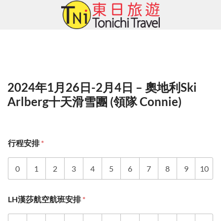
Skip
to
content
2024年1月26日-2月4日 – 奧地利Ski
Arlberg十天滑雪團 (領隊 Connie)
行程安排
*
0
1
2
3
4
5
6
7
8
9
10
LH漢莎航空航班安排
*