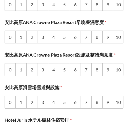
0
1
2
3
4
5
6
7
8
9
10
安比高原ANA Crowne Plaza Resort早晚餐滿意度
*
0
1
2
3
4
5
6
7
8
9
10
安比高原ANA Crowne Plaza Resort設施及整體滿意度
*
0
1
2
3
4
5
6
7
8
9
10
安比高原滑雪場雪道與設施
*
0
1
2
3
4
5
6
7
8
9
10
Hotel Jurin ホテル樹林住宿安排
*