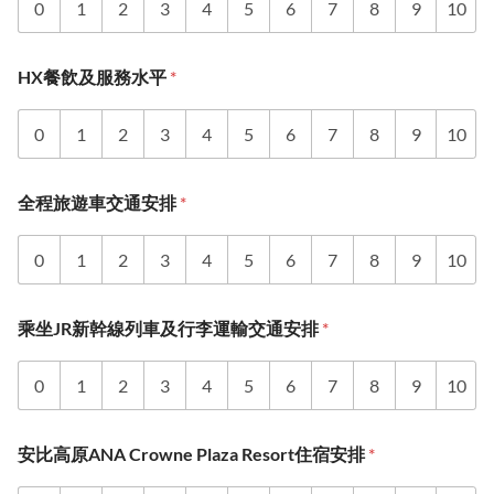
0
1
2
3
4
5
6
7
8
9
10
HX餐飲及服務水平
*
0
1
2
3
4
5
6
7
8
9
10
全程旅遊車交通安排
*
0
1
2
3
4
5
6
7
8
9
10
乘坐JR新幹線列車及行李運輸交通安排
*
0
1
2
3
4
5
6
7
8
9
10
安比高原ANA Crowne Plaza Resort住宿安排
*