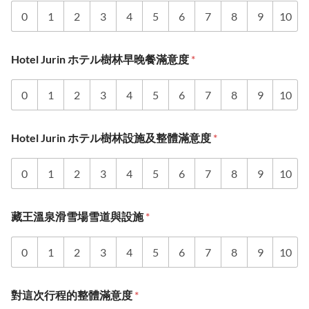
0
1
2
3
4
5
6
7
8
9
10
Hotel Jurin ホテル樹林早晚餐滿意度
*
0
1
2
3
4
5
6
7
8
9
10
Hotel Jurin ホテル樹林設施及整體滿意度
*
0
1
2
3
4
5
6
7
8
9
10
藏王溫泉滑雪場雪道與設施
*
0
1
2
3
4
5
6
7
8
9
10
對這次行程的整體滿意度
*