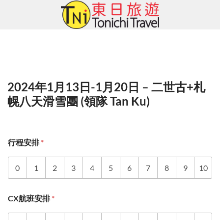
Skip
to
content
2024年1月13日-1月20日 – 二世古+札
幌八天滑雪團 (領隊 Tan Ku)
行程安排
*
0
1
2
3
4
5
6
7
8
9
10
CX航班安排
*