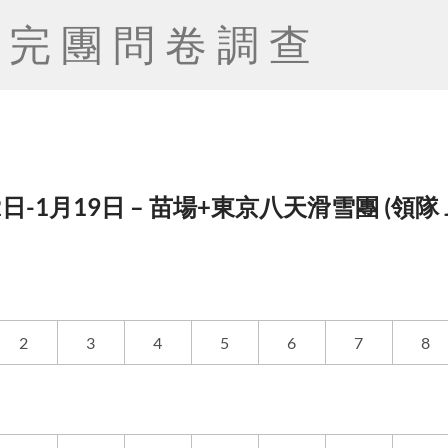
完團問卷調查
日-1月19日 – 苗場+東京八天滑雪團 (領隊 Jen
2
3
4
5
6
7
8