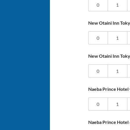
0
1
New Otaini Inn 
0
1
New Otaini Inn
0
1
Naeba Prince Ho
0
1
Naeba Prince H