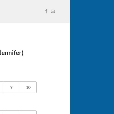
nifer)
9
10