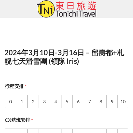
Skip
to
content
2024年3月10日-3月16日 – 留壽都+札
幌七天滑雪團 (領隊 Iris)
行程安排
*
0
1
2
3
4
5
6
7
8
9
10
CX航班安排
*