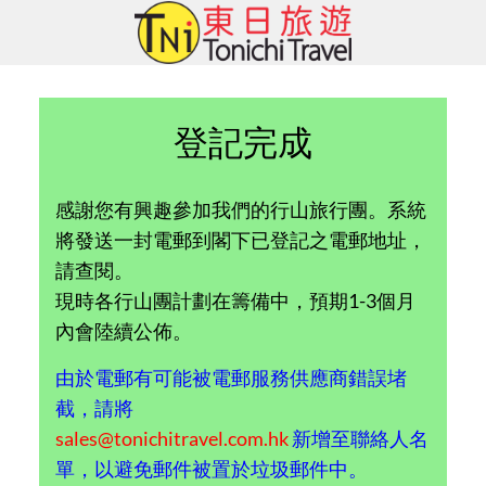
Skip
to
content
登記完成
感謝您有興趣參加我們的行山旅行團。系統
將發送一封電郵到閣下已登記之電郵地址，
請查閱。
現時各行山團計劃在籌備中，預期1-3個月
內會陸續公佈。
由於電郵有可能被電郵服務供應商錯誤堵
截，請將
sales@tonichitravel.com.hk
新增至聯絡人名
單，以避免郵件被置於垃圾郵件中。